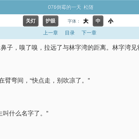
076倒霉的一天 松随
关灯
护眼
大
中
小
字体：
上一章
目录
下一章
鼻子，嗅了嗅，拉远了与林字湾的距离。林字湾见状
在臂弯间，“快点走，别吹凉了。”
生叫什么名字了。”