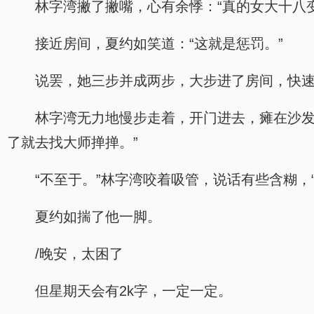
林字湾撇了撇嘴，心有余悸：“真的女大十八
接近房间，夏约如笑道：“这就是惩罚。”
说罢，她三步并成两步，大步进了房间，快
林字湾无力地慢步走着，开门进去，瘫在沙发
了就去找大师掸掸。”
“不至于。”林字湾咬着吸管，说话有些含糊
夏约如揣了他一脚。
/晚安，太困了
但星期天会有2k字，一定一定。