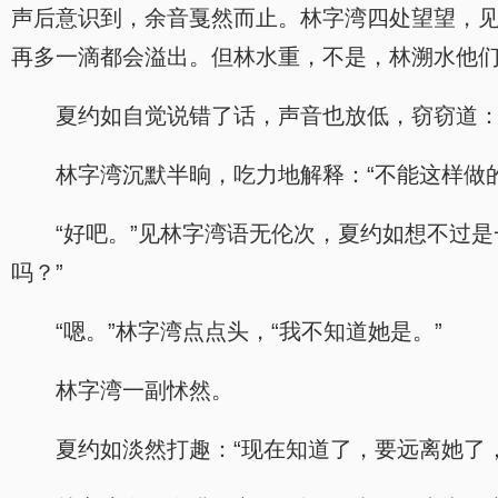
声后意识到，余音戛然而止。林字湾四处望望，见
再多一滴都会溢出。但林水重，不是，林溯水他们
夏约如自觉说错了话，声音也放低，窃窃道：
林字湾沉默半晌，吃力地解释：“不能这样做
“好吧。”见林字湾语无伦次，夏约如想不过
吗？”
“嗯。”林字湾点点头，“我不知道她是。”
林字湾一副怵然。
夏约如淡然打趣：“现在知道了，要远离她了