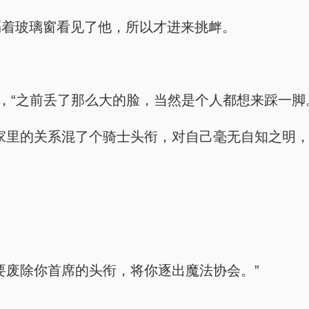
隔着玻璃窗看见了他，所以才进来挑衅。
，“之前丢了那么大的脸，当然是个人都想来踩一脚
家里的关系混了个骑士头衔，对自己毫无自知之明
要废除你首席的头衔，将你逐出魔法协会。”