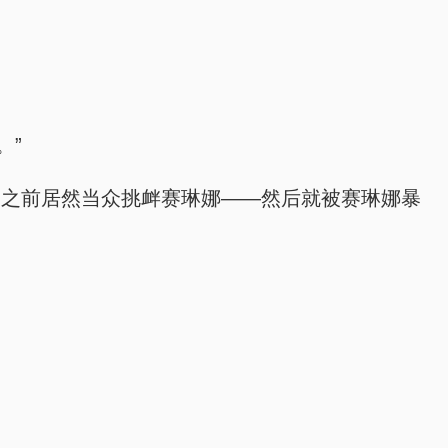
。”
，之前居然当众挑衅赛琳娜——然后就被赛琳娜暴