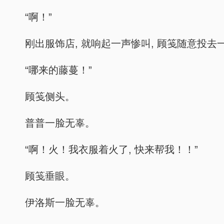
“啊！”
刚出服饰店, 就响起一声惨叫, 顾笺随意投
“哪来的藤蔓！”
顾笺侧头。
普普一脸无辜。
“啊！火！我衣服着火了, 快来帮我！！”
顾笺垂眼。
伊洛斯一脸无辜。