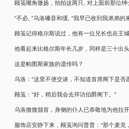
顾笺嘴角微扬，拍拍这两只, 对上面前那位绅
“不必, ”乌洛嗓音和缓, “我早已收到我弟
顾笺记得格尔斯说过，他有一位兄长也在王城
他看起来比格尔斯年长几岁，同样是三十出
这是帕图斯家族的遗传吗？
乌洛：“这里不便交谈，不知道首席阁下是否
顾笺：“好，稍后我会去拜访伯爵阁下。”
乌洛微微颔首，身侧的仆人已恭敬地为他拉
服饰店安静下来，顾笺询问普普：“那个麦克