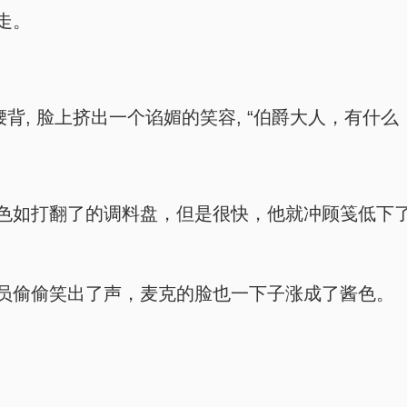
走。
腰背, 脸上挤出一个谄媚的笑容, “伯爵大人，有什么
色如打翻了的调料盘，但是很快，他就冲顾笺低下了头
店员偷偷笑出了声，麦克的脸也一下子涨成了酱色。