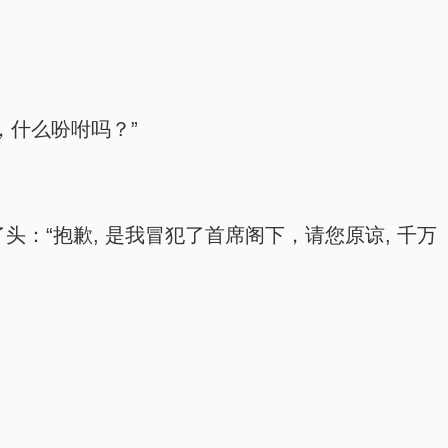
，什么吩咐吗？”
：“抱歉, 是我冒犯了首席阁下，请您原谅, 千万