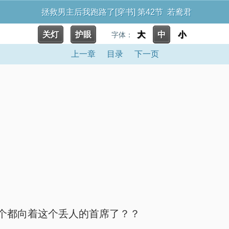
拯救男主后我跑路了[穿书] 第42节 若鸯君
关灯
护眼
大
中
小
字体：
上一章
目录
下一页
！
个个都向着这个丢人的首席了？？