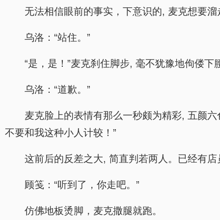
无法相信眼前的事实，下意识的, 麦克想要溜
乌洛：“站住。”
“是，是！”麦克刹住脚步, 毫不犹豫地佝偻下
乌洛：“道歉。”
麦克脸上的表情有那么一秒颇为精彩, 五颜六
不要和我这种小人计较！”
这前后的反差之大, 简直判若两人。已经有
顾笺：“听到了，你走吧。”
仿佛地板烫脚，麦克撒腿就跑。