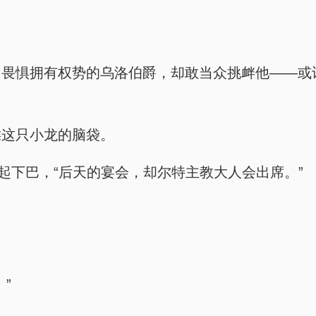
，畏惧拥有权势的乌洛伯爵，却敢当众挑衅他——或
揉这只小龙的脑袋。
起下巴，“后天的宴会，却尔特主教大人会出席。”
”