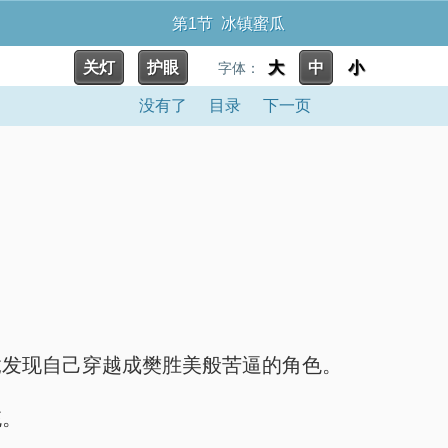
第1节 冰镇蜜瓜
关灯
护眼
大
中
小
字体：
没有了
目录
下一页
）
竟发现自己穿越成樊胜美般苦逼的角色。
统。