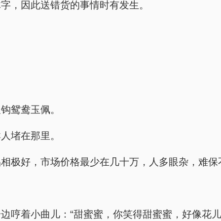
体字，因此送错货的事情时有发生。
双钩鸳鸯玉佩。
群人堵在那里。
品相极好，市场价格最少在几十万，人多眼杂，难保
边哼着小曲儿：“甜蜜蜜，你笑得甜蜜蜜，好像花儿