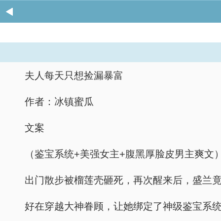
夫人每天只想捡漏暴富
作者：冰镇蜜瓜
文案
（鉴宝系统+美强女主+腹黑厚脸皮男主爽文
出门散步被榴莲壳砸死，再次醒来后，盛兰
好在穿越大神眷顾，让她绑定了神级鉴宝系