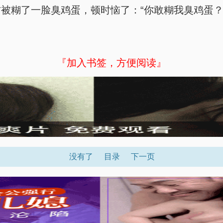
被糊了一脸臭鸡蛋，顿时恼了：“你敢糊我臭鸡蛋？
『加入书签，方便阅读』
没有了
目录
下一页