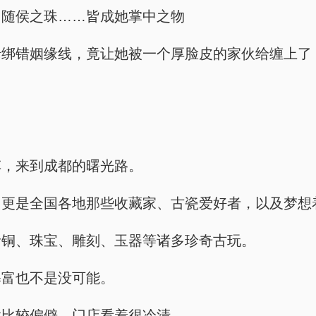
，随侯之珠……皆成她掌中之物
老绑错姻缘线，竟让她被一个厚脸皮的家伙给缠上了
车，来到成都的曙光路。
，更是全国各地那些收藏家、古瓷爱好者，以及梦想
青铜、珠宝、雕刻、玉器等诸多珍奇古玩。
暴富也不是没可能。
置比较偏僻，门店看着很冷清。