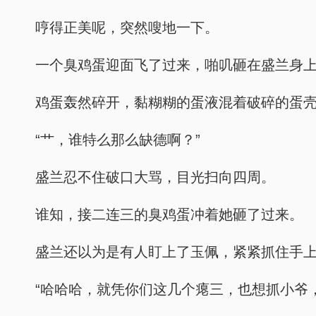
哼得正美呢，突然嗖地一下。
一个臭鸡蛋迎面飞了过来，啪叽砸在盛兰身
鸡蛋轰然碎开，黏糊糊的蛋液混着破碎的蛋
“艹，谁特么那么缺德啊？”
盛兰忍不住破口大骂，目光扫向四周。
谁知，接二连三的臭鸡蛋冲着她砸了过来。
盛兰还以为是有人盯上了玉佩，紧紧抓住手
“哈哈哈，就凭你们这几个瘪三，也想抓小爷