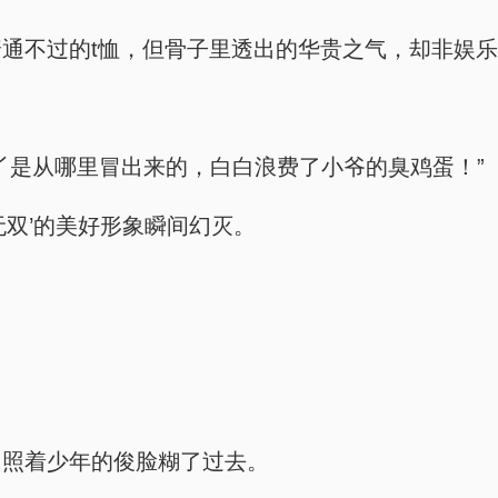
通不过的t恤，但骨子里透出的华贵之气，却非娱
丫是从哪里冒出来的，白白浪费了小爷的臭鸡蛋！”
无双’的美好形象瞬间幻灭。
，照着少年的俊脸糊了过去。