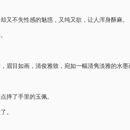
，却又不失性感的魅惑，又纯又欲，让人浑身酥麻。
孕。
皙，眉目如画，清俊雅致，宛如一幅清隽淡雅的水墨
差点摔了手里的玉佩。
数了。