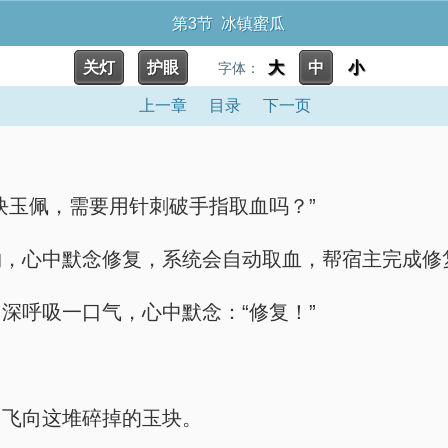
第3节 冰镇蜜瓜
关灯
护眼
大
中
小
字体：
上一章
目录
下一页
块玉佩，需要用针刺破手指取血吗？”
物，心中默念修复，系统会自动取血，帮宿主完成修
深呼吸一口气，心中默念：“修复！”
，飞向这堆碎掉的玉块。