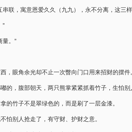
互串联，寓意恩爱久久（九九），永不分离，这三样
”
量。”
东西，眼角余光却不止一次瞥向门口用来招财的摆件
嘟嘟的，腹部朝天，两只熊掌紧紧抓着竹子，生怕别
掌拿的竹子不是翠绿色的，而是刷了一层金漆。
就不怕别人抢走了，有守财、护财之意。