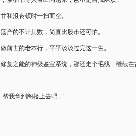
不甘和沮丧顿时一扫而空。
家荡产的不计其数，简直比股市还可怕。
后做前世的老本行，平平淡淡过完这一生。
奇修复之能的神级鉴宝系统，那还走个毛线，继续在
，帮我拿到阁楼上去吧。”