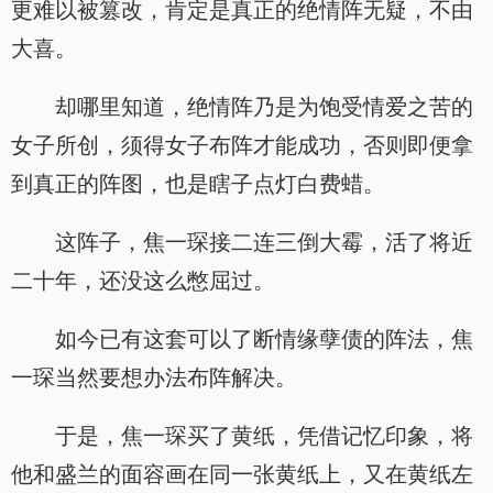
更难以被篡改，肯定是真正的绝情阵无疑，不由
大喜。
却哪里知道，绝情阵乃是为饱受情爱之苦的
女子所创，须得女子布阵才能成功，否则即便拿
到真正的阵图，也是瞎子点灯白费蜡。
这阵子，焦一琛接二连三倒大霉，活了将近
二十年，还没这么憋屈过。
如今已有这套可以了断情缘孽债的阵法，焦
一琛当然要想办法布阵解决。
于是，焦一琛买了黄纸，凭借记忆印象，将
他和盛兰的面容画在同一张黄纸上，又在黄纸左