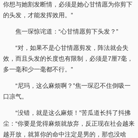
你想与她割发断情，必须是她心甘情愿为你剪下
的头发，才能发挥效用。”
焦一琛惊诧道：“心甘情愿剪下头发？”
“对，如果不是心甘情愿剪发，阵法就会失
效，而且头发的长度也有限制，必须是7厘7毫，
多一毫和少一毫都不行。”
“尼玛，这么麻烦啊？”焦一琛忍不住倒吸一
口凉气。
“没错，就是这么麻烦！”苦瓜道长抖了抖拂
尘：“你要是觉得麻烦就放弃，反正现在社会越来
越开放，就算你的命中注定是男的，那也没啥