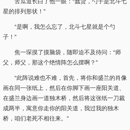
苦瓜道长白了他一眼：“蠢货，勺子是北斗七
星的排列形状！”
“是啊，我怎么忘了，北斗七星就是个勺
子！”
焦一琛摸了摸脑袋，随即迫不及待问：“师
父，师父，那这个绝情阵怎么摆啊？”
“此阵说难也不难，首先，将你和盛兰的肖像
画在同一张纸上，然后在你脚下画一座阳关道、
在盛兰身边画一道独木桥，然后将这张纸一刀裁
成两半，寓意你走你的阳关道，我过我的独木
桥，咱们老死不相往来。”