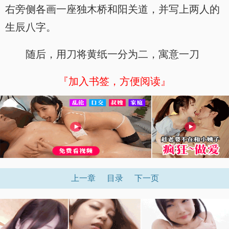
右旁侧各画一座独木桥和阳关道，并写上两人的
生辰八字。
随后，用刀将黄纸一分为二，寓意一刀
『加入书签，方便阅读』
上一章
目录
下一页