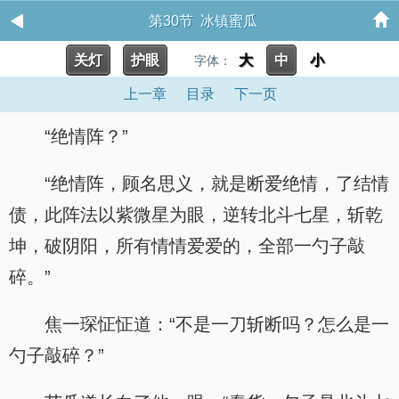
第30节 冰镇蜜瓜
关灯
护眼
大
中
小
字体：
上一章
目录
下一页
“绝情阵？”
“绝情阵，顾名思义，就是断爱绝情，了结情
债，此阵法以紫微星为眼，逆转北斗七星，斩乾
坤，破阴阳，所有情情爱爱的，全部一勺子敲
碎。”
焦一琛怔怔道：“不是一刀斩断吗？怎么是一
勺子敲碎？”