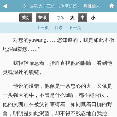
（6）最强大的三位（/重度雄堕） 月桃仙人
关灯
护眼
大
中
小
字体：
上一页
目录
下一页
对您的yuwang……您知道的，我是如此卑微
地深ai着您……”
我轻轻喘息着，抬眸直视他的眼睛，看到他
灵魂深处的锁链。
他说的没错，他像是一条忠心的犬，又像是
一头强大的牛，不管是什么b喻，都不能否认，
他的灵魂正在被父神束缚着，如同戴着口枷的野
兽，明明是如此渴望，却不得不残忍地自我控