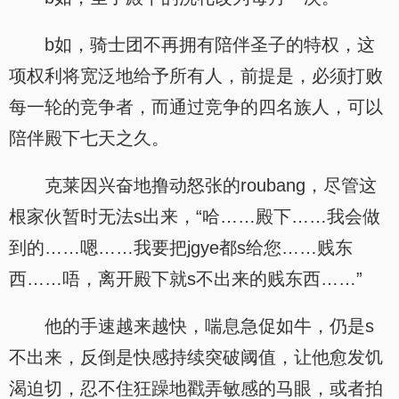
b如，骑士团不再拥有陪伴圣子的特权，这
项权利将宽泛地给予所有人，前提是，必须打败
每一轮的竞争者，而通过竞争的四名族人，可以
陪伴殿下七天之久。
克莱因兴奋地撸动怒张的roubang，尽管这
根家伙暂时无法s出来，“哈……殿下……我会做
到的……嗯……我要把jgye都s给您……贱东
西……唔，离开殿下就s不出来的贱东西……”
他的手速越来越快，喘息急促如牛，仍是s
不出来，反倒是快感持续突破阈值，让他愈发饥
渴迫切，忍不住狂躁地戳弄敏感的马眼，或者拍