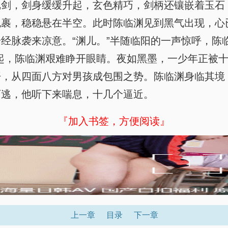
剑，剑身缓缓升起，玄色精巧，剑柄还镶嵌着玉石，
包裹，稳稳悬在半空。此时陈临渊见到黑气出现，心
经脉袭来凉意。“渊儿。”半随临阳的一声惊呼，陈
起，陈临渊艰难睁开眼睛。夜如黑墨，一少年正被
开，从四面八方对男孩成包围之势。陈临渊身临其境
可逃，他听下来喘息，十几个逼近。
『加入书签，方便阅读』
上一章
目录
下一章