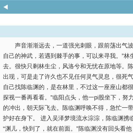
声音渐渐远去，一道强光刺眼，跟前荡出气波
自己的神武，若遇到棘手的事，可以来寻我。”林
去。很快只剩林生尘，风洛兮和无忧在原地等。
出现，可是走了许久也不见任何灵气灵息，很死气
自己找陈临渊的，是在林里，不过这一座座山都很
探视一番再看看。”临阳点头，他一pi股坐下，
的冲出，朝天际飞去。陈临渊呼唤不得，急忙一
护好在身下。 进入吴泽梦境流水淙淙，陈临渊携
“渊儿，快到了，就在前面。”陈临渊没有回头看他