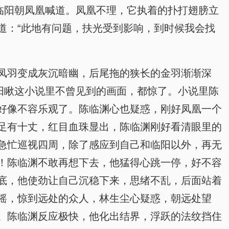
临阳朝凤凰喊道。凤凰不理，它执着的扑打翅膀立
道：“此地有问题，扶光受到影响，到时候我会找
凤羽变成灰沉暗幽，后尾拖的狭长的金羽渐渐深
阳瞅这小说里不曾见到的画面，都惊了。小说里陈
好像不容乐观了。陈临渊心也疑惑，刚好凤凰一个
足有十丈，红目血珠显出，陈临渊刚好看清眼里的
急忙巡视四周，除了感应到自己和临阳以外，再无
！陈临渊不敢再想下去，他猛得心跳一停，好不容
底，他使劲让自己沉稳下来，思绪不乱，后面站着
摇，惊到远处的众人，林生尘心疑惑，朝远处望
。陈临渊反应极快，他化出结界，浮跃的法纹挡住