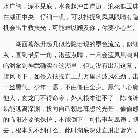
水广阔，深不见底，水卷起冲击岸边，浪花似玉珠
在湖正中央，仔细一瞧，可以扑捉到凤凰眼睛有隐
机会出手救扶光，可能难以顾及你，你要小心些。
湖面蓦然升起几似若隐若现的墨色流光，似
灰，直到最后一角，湛蓝点睛，一只会蓝凤凰鸣叫
临渊拿到神武确实在这湖里，但是没有出现这幕
旋风飞下，如侵入扶摇直上九万里的波风强劲，
一丝黑气。少年一震，不由僵住全身。黑气！心
他人，玄龙门不得命令，外人根本进不了，陈临
易能逃离深渊，投向自己朝思暮想的光芒，偷偷
的临阳还要他保护，不能倒下。可惜事与愿违，
去，根本见不到什么。此时湖底深处直射出蓝光