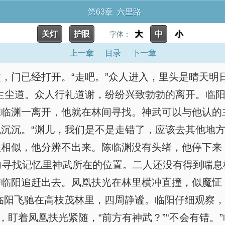
第63章 六里路
关灯
护眼
大
中
小
字体：
上一章
目录
下一章
，门已经打开。“走吧。”众人进入，里头是晴天明
生尘道。众人行礼道谢，纷纷兴致勃勃的离开。临
陈临渊一离开，他就在林间寻找。神武可以与他认的
沉沉。“渊儿，我们是不是走错了，应该去其他地方
相似，他分辨不出来。陈临渊没有头绪，他停下来
努力寻找记忆里神武所在的位置。二人还没有得到喘
带临阳追赶出去。凤凰扶光在林里横冲直撞，似魔怔
临阳飞驰在高枝茂林里，四周静谧。临阳仔细观察
，盯着凤凰扶光紧随，“前方有神武？”“不会有错