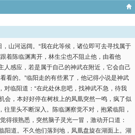
日，山河远阔。“我在此等候，诸位即可去寻找属于
阳跟着陈临渊离开，林生尘也不阻止他，由着他
主人感应，若是属于自己的神武在附近，它会自己
看看的。”临阳走的有些累了，他记得小说是神武
，对临阳道：“在此处休息吧，找神武不急，待我
息机会，本好好停在树枝上的凤凰突然一鸣，疯了似
，往里头不断深入。陈临渊察觉不对，抱紧临阳，
，觉得很熟悉，突然脑子灵光一冒，激动开口道：
。”临阳道。不久他们落到地，凤凰盘旋在湖面上。湖