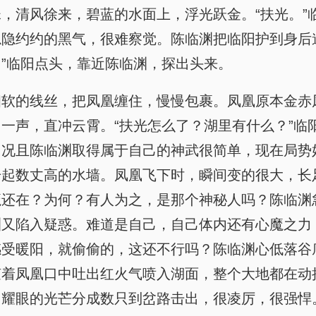
，清风徐来，碧蓝的水面上，浮光跃金。“扶光。”
隐约约的黑气，很难察觉。陈临渊把临阳护到身后
”临阳点头，靠近陈临渊，探出头来。
细软的线丝，把凤凰缠住，慢慢包裹。凤凰原本金赤
一声，直冲云霄。“扶光怎么了？湖里有什么？”临
，况且陈临渊取得属于自己的神武很简单，现在局势
击起数丈高的水墙。凤凰飞下时，瞬间变的很大，长
魔还在？为何？有人为之，是那个神秘人吗？陈临渊
渊又陷入疑惑。难道是自己，自己体内还有心魔之力
感受暖阳，就偷偷的，这还不行吗？陈临渊心低落谷
随着凤凰口中吐出红火气喷入湖面，整个大地都在动
，耀眼的光芒分成数只到岔路击出，很凌厉，很强悍