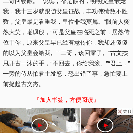
二哥回寝殿。”“说谎，都是假的，明明父皇最宠
我，我十三岁就跟随父皇征战，丰功伟绩数不胜
数，父皇最是看重我，皇位非我莫属。”眼前人突
然大笑，嘲讽般，“可是父皇在临死之前，居然传
位于你，原来父皇早已经有意传你，我却还傻傻
的以为父皇会给我。”“二哥，该回家了。”古文杰
甩开古一沐的手，“不回去，你给我滚。”“君上，”
一旁的侍从怕君主发怒，恐出错了事，急忙要上
前捉起古文杰。
『加入书签，方便阅读』