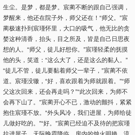
生尘。是梦，都是梦。宸蔺不断的跟自己强调，
梦醒来，他还在院子外，师父还在！“师父。”宸
蔺极速扑到宸瑾怀里，大口的吸气，他无比的贪
婪这种清香，抬头，目之所及，皆是自己日思夜
想的人。“师父，徒儿好想你。”宸瑾轻柔的抚摸
他的头，笑道：“这么大了，还是这么的黏人。”
“徒儿不管，徒儿要黏着师父一辈子，”宸蔺不依
道。宸瑾没辙，“好，喜欢跟着为师就跟着。”“师
父这次回来，还会再走吗？”“此次回来，为师不
会再下山了。”宸蔺开心不已，激动的颤抖，紧紧
抱住宸瑾不放。“外头风冷，我们进屋，为师给徒
儿做好吃的。”“好。”宸蔺已经迫不及待的把宸瑾
拉进屋子，天际晚霞降临，房内的烛火明艳，流