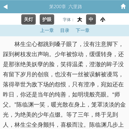
第200章 六里路
关灯
护眼
大
中
小
字体：
上一章
目录
下一章
林生尘心都跳到嗓子眼了，没有注意脚下，
踩到树枝发出声响。少年被惊动，缓缓转身，还
是那张绝美妖孽的脸，笑得温柔，澄澈的眸子没
有留下岁月的创痕，也没有一丝被误解被谩骂，
落得举世为敌下场的怨恨，只有澄净，宛如还在
昨日，你还是当年的纯善，如明境般亮眼。“师
父。”陈临渊一笑，暖光散在身上，笼罩淡淡的金
光，为绝美的少年点缀。等了三年，终于见到
人，林生尘全身颤抖，喜极而泣。陈临渊几步上