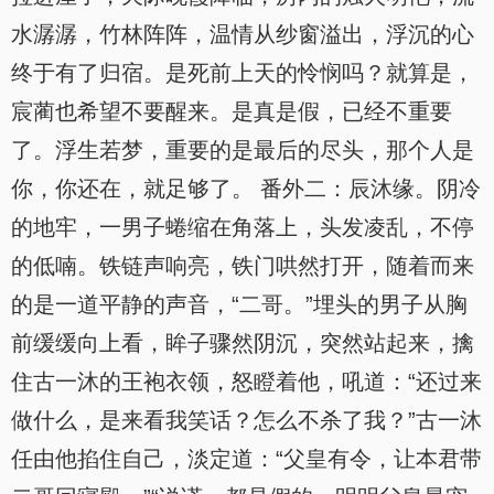
水潺潺，竹林阵阵，温情从纱窗溢出，浮沉的心
终于有了归宿。是死前上天的怜悯吗？就算是，
宸蔺也希望不要醒来。是真是假，已经不重要
了。浮生若梦，重要的是最后的尽头，那个人是
你，你还在，就足够了。 番外二：辰沐缘。阴冷
的地牢，一男子蜷缩在角落上，头发凌乱，不停
的低喃。铁链声响亮，铁门哄然打开，随着而来
的是一道平静的声音，“二哥。”埋头的男子从胸
前缓缓向上看，眸子骤然阴沉，突然站起来，擒
住古一沐的王袍衣领，怒瞪着他，吼道：“还过来
做什么，是来看我笑话？怎么不杀了我？”古一沐
任由他掐住自己，淡定道：“父皇有令，让本君带