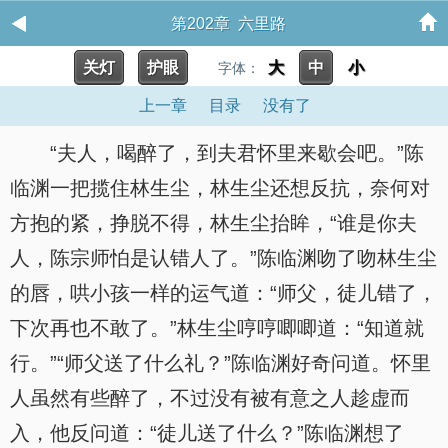
第202章 六里路
关灯
护眼
大
中
小
字体：
上一章
目录
没有了
“夫人，喝醉了，到夫君怀里来歇会吧。”陈
临渊一把揽住林生尘，林生尘还想反抗，奈何对
方抱的紧，挣脱不得，林生尘抬眸，“谁是你夫
人，陈宗师怕是认错人了。”陈临渊吻了吻林生尘
的唇，哄小孩一样的运气道：“师父，徒儿错了，
下次再也不敢了。”林生尘哼哼唧唧道：“知道就
行。”“师父送了什么礼？”陈临渊好奇问道。怀里
人虽然有些醉了，不过没有被有意之人趁虚而
入，他反问道：“徒儿送了什么？”陈临渊想了