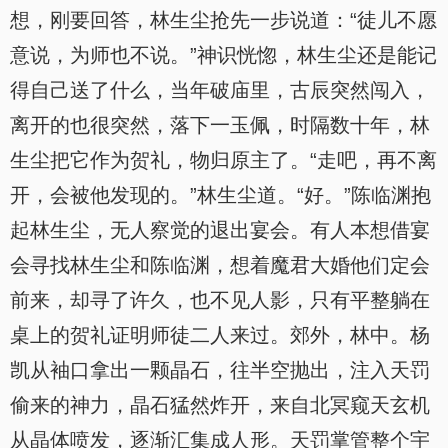
想，刚要回答，林生尘抢先一步说道：“徒儿不愿
意说，为师也不说。”神识恍惚，林生尘还是能记
得自己送了什么，当年破庙里，古辰突然闯入，
离开的也很突然，落下一玉佩，时隔数十年，林
生尘把它作为贺礼，物归原主了。“走吧，再不离
开，会被他发现的。”林生尘道。“好。”陈临渊抱
起林生尘，无人察觉的退出宴会。有人本想借宴
会寻找林生尘和陈临渊，想着魔君大婚他们定会
前来，却寻了许久，也不见人影，只有平整躺在
桌上的贺礼证明师徒二人来过。郊外，林中。杨
凯从袖口拿出一颗晶石，往半空抛出，注入天罚
偷来的神力，晶石猛然炸开，来自北冥窥天玄机
从晶体喷发，逐渐汇集成人形。天罚掌管整个宇