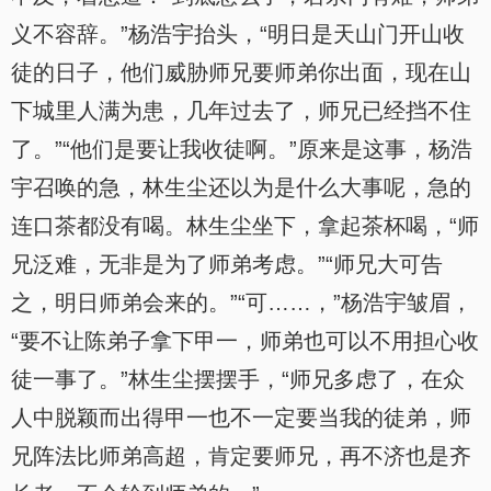
义不容辞。”杨浩宇抬头，“明日是天山门开山收
徒的日子，他们威胁师兄要师弟你出面，现在山
下城里人满为患，几年过去了，师兄已经挡不住
了。”“他们是要让我收徒啊。”原来是这事，杨浩
宇召唤的急，林生尘还以为是什么大事呢，急的
连口茶都没有喝。林生尘坐下，拿起茶杯喝，“师
兄泛难，无非是为了师弟考虑。”“师兄大可告
之，明日师弟会来的。”“可……，”杨浩宇皱眉，
“要不让陈弟子拿下甲一，师弟也可以不用担心收
徒一事了。”林生尘摆摆手，“师兄多虑了，在众
人中脱颖而出得甲一也不一定要当我的徒弟，师
兄阵法比师弟高超，肯定要师兄，再不济也是齐