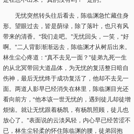
无忧突然转头往后看去，陈临渊急忙藏住身
形。望眼过去，皆是荫绿，除了落叶，也只有风
带来的清香。“我们走吧。”无忧回头，一笑，“好
啊。”二人背影渐渐远去，陈临渊才从树后出来。
林生尘心疼道：“真不去见一面？”徒弟九死一生
的从北冥带回大道晶体，为无忧的复活整日暗自
伤神，最后无忧终于成功复活了，他却不去见一
面。两道人影早已经消失在林里，陈临渊目光还
看向前方，“他本该一世无忧的，遇到徒儿却徒增
烦恼。就让无忧跟着杨凯，有杨凯照顾，徒儿也
放心了。”表面说的云淡风轻，内心早已经苦涩不
已，林生尘轻柔的怀住陈临渊的腰，徒弟回抱