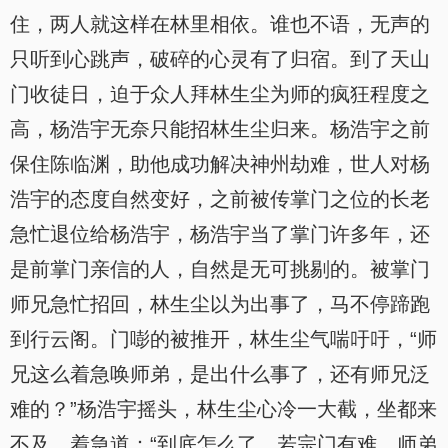
住，两人就这样在林里相依。谁也不语，无声的
只听到心跳声，破碎的心灵有了归宿。到了天山
门收徒日，迫于众人拜林生尘为师的疯狂程度之
高，杨浩宇无奈只能招林生尘归来。杨浩宇之前
保住陈临渊，助他成功解决神州劫难，世人对杨
浩宇的态度自然变好，之前被传掌门之位的长老
急忙退位给杨浩宇，杨浩宇当了掌门许多年，还
是前掌门亲信的人，自然是无可挑剔的。被掌门
师兄急忙招回，林生尘以为出事了，马不停蹄跑
到行云阁。门嘭的被推开，林生尘气喘吁吁，“师
兄这么着急唤师弟，是出什么事了，还有师兄泛
难的？”杨浩宇摇头，林生尘心冷一大截，坐都来
不及，着急道：“到底怎么了，若宗门有难，师弟