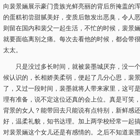
向裴景婳展示豪门贵族光鲜亮丽的背后所掩盖的
的蛋糕初尝甜腻美好，变质后散发出恶臭，令人
则留在国内和裴父一起生活，不忙的时候，裴景
就要面临离别之痛。每次去看他的时候，都会带
太太。
只是没过多长时间，就被裴墨城厌弃，没一
候认识的，长相娇美柔弱，便起了几分心思，裴
了，又过一段时间，裴墨就将人带来家里，这可
理有准备，说不定这位还真的会上位。真是可笑
背景的女人？能带回去只能说有点特别，新鲜感
好，温柔礼貌，知书达理。加上两学校经常一起
对裴景婳这个女儿还是有感情的。之后不知道裴