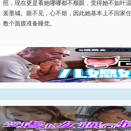
照，现在更是看她哪哪都不顺眼，觉得她不如叶
裴墨城。眼不见，心不烦，因此她基本上不回家
敷个面膜准备睡觉。