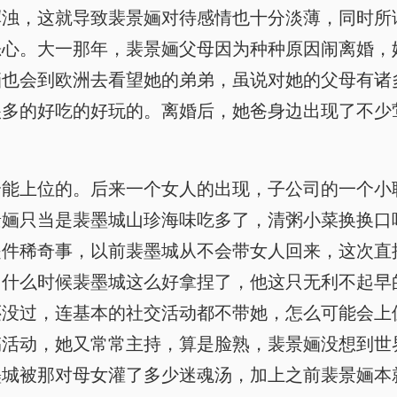
浑浊，这就导致裴景婳对待感情也十分淡薄，同时所
恶心。大一那年，裴景婳父母因为种种原因闹离婚，
婳也会到欧洲去看望她的弟弟，虽说对她的父母有诸
很多的好吃的好玩的。离婚后，她爸身边出现了不少
个能上位的。后来一个女人的出现，子公司的一个小
景婳只当是裴墨城山珍海味吃多了，清粥小菜换换口
是件稀奇事，以前裴墨城从不会带女人回来，这次直
，什么时候裴墨城这么好拿捏了，他这只无利不起早
还没过，连基本的社交活动都不带她，怎么可能会上
搞活动，她又常常主持，算是脸熟，裴景婳没想到世
墨城被那对母女灌了多少迷魂汤，加上之前裴景婳本