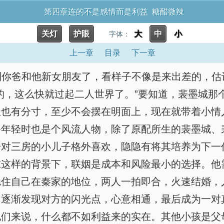
第四章连的不是感情而是利益 糖醋微辣
关灯
护眼
大
中
小
字体：
上一章
目录
下一章
碰到你爸和他新女朋友了，看样子不像是来出差的，估
的，这么快就过起二人世界了。”要知道，裴墨城那
但也有分寸，至少不会摆在明面上，现在就带着小情
爷年轻时也是个风流人物，除了原配所生的裴墨城、
子对三房的小儿子格外喜欢，隐隐有将其培养为下一
在这样的背景下，联姻是成本和风险最小的选择。他
稳住自己在秦家的地位，两人一拍即合，火速结婚，
，逐渐发现对方的闪光点，心意相通，最后成为一对
他们来说，什么都不如利益来的实在。其他小孩是父