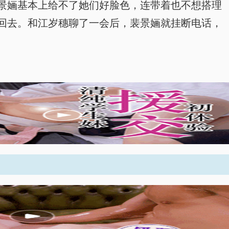
景婳基本上给不了她们好脸色，连带着也不想搭理
回去。和江岁穗聊了一会后，裴景婳就挂断电话，