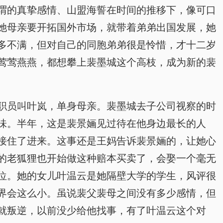
谓的真挚感情、山盟海誓在时间的推移下，像可口
她母亲要开拓国外市场，就带着弟弟出国发展，她
多不满，但对自己的同胞弟弟很是怜惜，才十二岁
莺莺燕燕，都想攀上裴墨城这个高枝，成为新的裴
职员叫叶岚，单身母亲。裴墨城去子公司视察的时
味。半年，这是裴景婳见过待在他身边最长的人
接住了进来。这事还是王妈告诉裴景婳的，让她心
的老狐狸也开始做这种赔本买卖了，会娶一个毫无
位。她的女儿叶温云是她隔壁大学的学生，风评很
界会这么小。虽说裴父裴母之间没有多少感情，但
就叛逆，以前没少给他找事，有了叶温云这个对