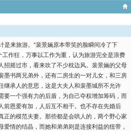
计是来旅游。”裴景婳原本带笑的脸瞬间冷了下
个工作狂，万事以工作为重，认为旅游完全是浪费
人招摇过市，看来吹了不少枕边风。裴景婳的父母
裴墨书两兄弟外，还有二房生的一对儿女，和三房
任继承人的意思，这是大夫人和裴墨城所不允许
需要一个强有力的后盾，为自己夺权增加筹码，而
人前恩爱有加，人后互不相干。也不存在先婚后
真正的模范夫妻。那些都是会哄人的，两个野心家
母爱情的结晶，而她和弟弟则是连接利益的纽带，