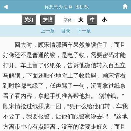
你想想办法嘛 随机数
关灯
护眼
大
中
小
字体：
上一章
目录
下一章
回去时，顾宋情那辆车果然被锁住了，而且
好像还不是普通的锁，是电子锁，需要密码才能
打开。车上留了张纸条，告诉他微信转六百五立
马解锁，下面还贴心地附上了收款码。顾宋情看
到时脸都气绿了，低声骂了一句，沉青拿过纸条
看了看内容，拿起手机准备帮他扫。“别转钱。”
顾宋情抢过纸揉成一团，“凭什么给他们转，车我
不要了，我要报警，让他们跟警察说去吧。”这地
方离市中心有点距离，没车的话要走好久，而且