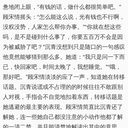
惫地闭上眼，“有钱的话，做什么都很简单吧。”
顾宋情摇头：“怎么能这么说，光有钱也不行啊，
没权没势，人家怎么帮你办事。”“你就在想这些
吗，是不是碰到什么事了，你要五百万不会是因
为被威胁了吧？”沉青没想到只是随口的一句感叹
他竟然能够猜到那么多。她道：“我只是问一下而
已，快回家吧，时间太晚了，我想睡觉。”“哦，
那好吧。”顾宋情淡淡的应了一声，知道她在转移
话题。沉青说谎或不占理的的时候往往不敢跟别
人对视，手指会不自觉地扣着东西，转移话题是
她逃避的最主要的表现。顾宋情简直比沉青还了
解她，连一些她自己都没注意的小动作他都了解
的一清二楚，并且能清楚地解读出其中的意思。