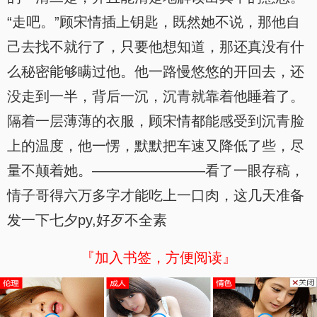
“走吧。”顾宋情插上钥匙，既然她不说，那他自
己去找不就行了，只要他想知道，那还真没有什
么秘密能够瞒过他。他一路慢悠悠的开回去，还
没走到一半，背后一沉，沉青就靠着他睡着了。
隔着一层薄薄的衣服，顾宋情都能感受到沉青脸
上的温度，他一愣，默默把车速又降低了些，尽
量不颠着她。————————看了一眼存稿，
情子哥得六万多字才能吃上一口肉，这几天准备
发一下七夕py,好歹不全素
『加入书签，方便阅读』