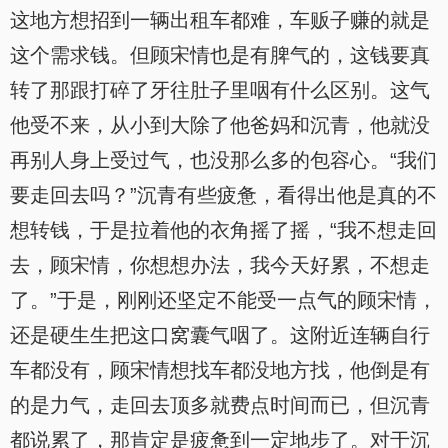
这地方想招到一辆出租车都难，车贩子赚的就是
这个需求钱。但顾宋情也是有脾气的，这钱要真
转了那跟打碎了牙往肚子里咽有什么区别。这气
他受不来，从小到大除了他爸妈和沉青，他就没
再别人身上受过气，也没那么多的包容心。“我们
要走回去吗？”沉青有些疲惫，看得出他是真的不
想转钱，于是拉着他的衣角摇了摇，“我不想走回
去，顾宋情，你想想办法，我今天好累，不想走
了。”于是，刚刚还坚定不能受一点气的顾宋情，
还是硬生生把这口窝囊气咽了。这附近连辆自行
车都没有，顾宋情想找车都没地方找，他倒是有
的是力气，走回去顶多就费点时间而已，但沉青
都说累了，那肯定是疲惫到一定地步了。对于沉