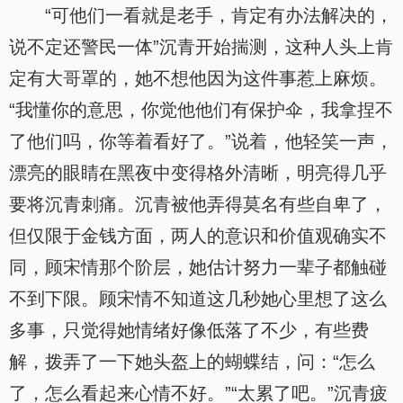
“可他们一看就是老手，肯定有办法解决的，
说不定还警民一体”沉青开始揣测，这种人头上肯
定有大哥罩的，她不想他因为这件事惹上麻烦。
“我懂你的意思，你觉他他们有保护伞，我拿捏不
了他们吗，你等着看好了。”说着，他轻笑一声，
漂亮的眼睛在黑夜中变得格外清晰，明亮得几乎
要将沉青刺痛。沉青被他弄得莫名有些自卑了，
但仅限于金钱方面，两人的意识和价值观确实不
同，顾宋情那个阶层，她估计努力一辈子都触碰
不到下限。顾宋情不知道这几秒她心里想了这么
多事，只觉得她情绪好像低落了不少，有些费
解，拨弄了一下她头盔上的蝴蝶结，问：“怎么
了，怎么看起来心情不好。”“太累了吧。”沉青疲