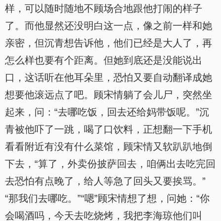
样，可以随时随地不顾场合地跟他打闹的样子
了。而他显然还没明白这一点，像之前一样和她
亲密，但沉青想告诉他，他们已经是大人了，再
怎么样也要有个距离。但她到底还是没能说出
口，这话听在他耳朵里，恐怕又要自动翻译成她
想要他滚远点了吧。顾宋情躺了会儿尸，突然坐
起来，问：“去哪吃饭，回去还给妈带饭呢。”沉
青被他吓了一跳，喝了口饮料，正想翻一下手机
看看附近有没有什么菜馆，顾宋情又软趴趴地倒
下去，“算了，外卖份披萨回去，咱俩出去吃完回
去恐怕有点晚了，给人等急了回头又要挨骂。”
“那我们去哪吃。”“嗯”顾宋情想了想，问她：“你
会喝酒吗，今天去吃烧烤，我把李海琼他们叫