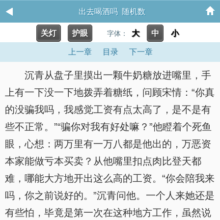
出去喝酒吗 随机数
关灯
护眼
大
中
小
字体：
上一章
目录
下一章
沉青从盘子里摸出一颗牛奶糖放进嘴里，手
上有一下没一下地拨弄着糖纸，问顾宋情：“你真
的没骗我吗，我感觉工资有点太高了，是不是有
些不正常。”“骗你对我有好处嘛？”他瞪着个死鱼
眼，心想：两万里有一万八都是他出的，万恶资
本家能做亏本买卖？从他嘴里扣点肉比登天都
难，哪能大方地开出这么高的工资。“你会陪我来
吗，你之前说好的。”沉青问他。一个人来她还是
有些怕，毕竟是第一次在这种地方工作，虽然说