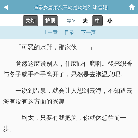
温泉乡篇第八章於是於是2 冰雪翎
关灯
护眼
大
中
小
字体：
上一章
目录
下一页
「可恶的水野，那家伙……」
竟然这麽说别人，什麽跟什麽啊。後来织香
与冬子就手牵手离开了，果然是去泡温泉吧。
一说到温泉，就会让人想到云海，不知道云
海有没有这方面的兴趣——
「均太，只要有我把关，你就休想往前一
步。」