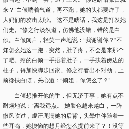
来？”白倾喘着气道，再不跑，她的头都要炸了，
大妈们的攻击太吵。“这不是瞎话，我这是打发她
们走。”修之行淡然道，仿佛他没错，错的是白
倾。白倾闻言，轻笑一声地说：“我谢谢你？”不
知怎么她这一跑，突然，肚子疼，不会是来那个
了吧。疼的白倾一手捂着肚子，一手扶着傍边的
柱子，得加快脚步回家。修之行看出不对劲，上
前搀扶白倾，关心道：“倾姐，你怎么了？”
白倾想推开他的手，但无济于事，她有点不
耐烦地说：“离我远点。”她脸色越来越白，一阵
微风吹过，虚汗爬满她的后背，头晕中伴随着一
些耳鸣，她懊恼的想月经怎么提前来了？！没等