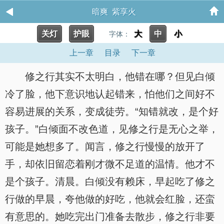
暗爽 紫享火
关灯
护眼
大
中
小
字体：
上一章
目录
下一章
修之行其实不太明白，他错在哪？但见白倾
冷了脸，他下意识地认起错来，怕他们之间好不
容易进展的关系，变成徒劳。“知错就改，是个好
孩子。”白倾面不改色道，见修之行是无心之举，
可能是她想多了。闻言，修之行慢慢的放开了
手，却依旧留恋着刚才微不足道的温情。他才不
是个孩子。清晨。白倾没有赖床，早起吃了修之
行做的早晨，夸他做的好吃，他就会红脸，还蛮
有意思的。她吃完出门准备去散步，修之行非要