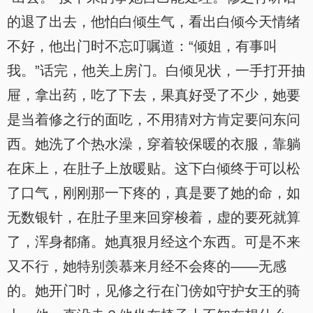
的退了出去，他怕白倾生气，看出白倾今天情绪
不好，他出门时不忘叮嘱道：“倾姐，有事叫
我。”话完，他关上房门。白倾见状，一手打开抽
屉，拿出药，吃了下去，果真好受了不少，她要
是当着修之行的面吃，不用猜对方肯定要问东问
西。她洗了个热水澡，穿着较保暖的衣服，靠躺
在床上，在肚子上放暖贴。这下白倾终于可以松
了口气，刚刚那一下疼的，真是要了她的命，如
无数银针，在肚子里来回穿梭着，虚的要死就算
了，浑身都痛。她真狠月经这个东西。可是不来
又不行，她特别羡慕来月经不会疼的——无感
的。她开门时，见修之行在门傍如守护女王的骑