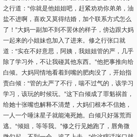
之行道：“你就是他姐姐吧，赶紧劝劝你弟弟，油
盐不进啊，喜欢又莫得结婚，加个联系方式怎么
了！”大妈一副加不到不罢休的样子，傍边跟大妈
一起来的小姐妹也加入了进来。修之行张口就
道：“实在不好意思，阿姨，我姐姐管的严，几乎
除了学习外，不让我碰其他东西。”他把事推向给
白倾。大妈同情地看着到嘴的肥肉没了，开始指
责白倾：“管的太严了不行，喘不过气的，该学习
学习，该玩的时候玩。”这下白倾成了罪魁祸首，
给她十张嘴也解释不清楚，大妈们根本不信她，
一人一个唾沫星子就能淹死她。白倾只好落荒而
逃。“倾姐，等等我。”修之行见她跑了，唇角微
微勾起，不到一会，追了上去。“你这瞎话张口就