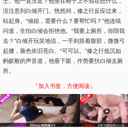
士。他一直没走？他坐在椅子上不知在想什么，
没注意到白倾开门。恍然间，修之行反应过来，
站起身。“倾姐，需要什么？要帮忙吗？”他连续
问道，生怕白倾会拒绝他。“我要上厕所，你陪我
去？”白倾开玩笑地说，一手则捂着腹部，微微弓
起腰，脸色依旧苍白。“可可以。”修之行低沉如
蚂蚁般的声音道，他垂下眼，作势要扶白倾去厕
所。
『加入书签，方便阅读』