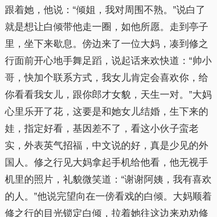
跟着她，他说：“倾姐，我对周围不熟。”说白了
就是想让白倾带他走一圈，如他所愿。走到亭子
里，坐下来歇息。傍边来了一位大妈，凑到修之
行面前开心地手舞足蹈，说起话来欢快道：“帅小
哥，快加个联系方式，我女儿肯定会喜欢你，给
你看看我女儿，跟你郎才女貌，天生一对。”大妈
心里乐开了花，这要是和她女儿结婚，生下来的
娃，指定好看，基因差不了，看这小伙子蛮老
实，外表英气招福，中文说的好，真是少见的外
国人。修之行见大妈拿起手机给他看，他无视手
机里的照片，礼貌微笑道：“谢谢阿姨，我有喜欢
的人。”他说完望向在一傍看戏的白倾。大妈顺着
修之行的目光锁定白倾，拉着她往这边来劝劝修