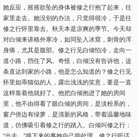
她反应，摇摇欲坠的身体被修之行抱了起来，往
家里走去。她没别的办法，只觉得很冷，于是往
修之行怀里靠去。秋天本是凉爽的季节。今天却
对白倾来讲格外寒冷，如同坠入冰窟，刺骨的浑
身痛，尤其是腹部。修之行见白倾怕冷，走向一
道小路，挡住了风。奇怪，白倾没有告诉他，这
条直达到家的小路，他是怎么知道的？修之行见
怀里如乖猫似的人，露出浅浅的笑意，要是一直
这样靠着他就好了。他把白倾抱进了她的房间
里，他不由得看了眼白倾的房间，是淡粉系的，
窗户傍边有绿萝，是清新的风格，带着温馨地味
道，仿佛吸引着修之行的踏入。白倾叫修之行：
“出去。”接下来的事她自己能处理。修之行听话