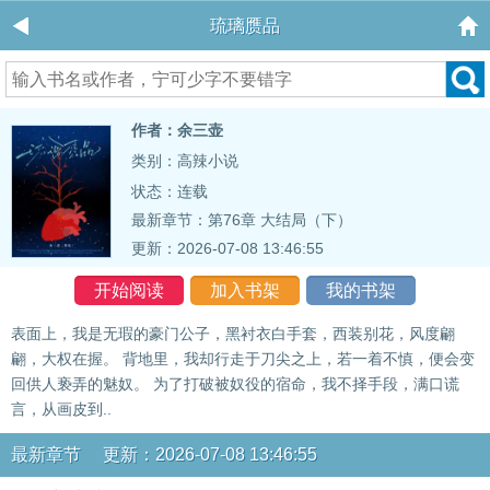
琉璃赝品
作者：余三壶
类别：高辣小说
状态：连载
最新章节：
第76章 大结局（下）
更新：2026-07-08 13:46:55
开始阅读
加入书架
我的书架
表面上，我是无瑕的豪门公子，黑衬衣白手套，西装别花，风度翩
翩，大权在握。 背地里，我却行走于刀尖之上，若一着不慎，便会变
回供人亵弄的魅奴。 为了打破被奴役的宿命，我不择手段，满口谎
言，从画皮到..
最新章节 更新：2026-07-08 13:46:55