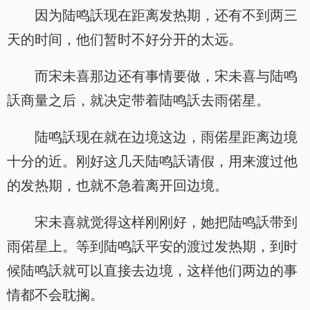
因为陆鸣訞现在距离发热期，还有不到两三
天的时间，他们暂时不好分开的太远。
而宋未喜那边还有事情要做，宋未喜与陆鸣
訞商量之后，就决定带着陆鸣訞去雨偌星。
陆鸣訞现在就在边境这边，雨偌星距离边境
十分的近。刚好这几天陆鸣訞请假，用来渡过他
的发热期，也就不急着离开回边境。
宋未喜就觉得这样刚刚好，她把陆鸣訞带到
雨偌星上。等到陆鸣訞平安的渡过发热期，到时
候陆鸣訞就可以直接去边境，这样他们两边的事
情都不会耽搁。