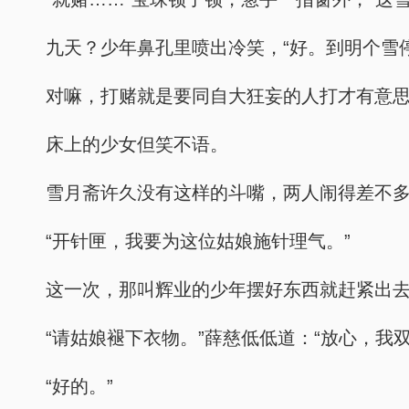
九天？少年鼻孔里喷出冷笑，“好。到明个雪
对嘛，打赌就是要同自大狂妄的人打才有意
床上的少女但笑不语。
雪月斋许久没有这样的斗嘴，两人闹得差不
“开针匣，我要为这位姑娘施针理气。”
这一次，那叫辉业的少年摆好东西就赶紧出
“请姑娘褪下衣物。”薛慈低低道：“放心，我
“好的。”