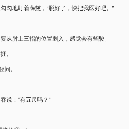
勾勾地盯着薛慈，“脱好了，快把我医好吧。”
。
针要从肘上三指的位置刺入，感觉会有些酸。
难捱。
轻问。
吞说：“有五尺吗？”