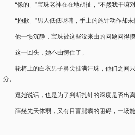
“像的。”宝珠老神在在地胡扯，“不然我干嘛
“抱歉。”男人低低呢喃，手上的施针动作却
他一惯沉静，宝珠被这些没来由的问题问得
这一回头，她不由愣住了。
轮椅上的白衣男子鼻尖挂满汗珠，他们之间
分。
逗她说话，也是为了判断扎针的深度是否出
薛慈先天体弱，又有目盲腿瘸的阻碍，一场