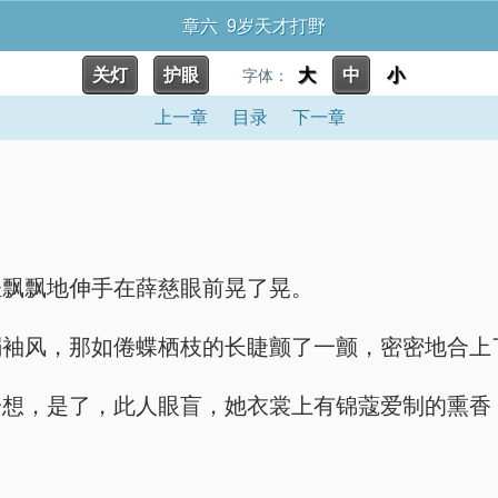
章六 9岁天才打野
关灯
护眼
大
中
小
字体：
上一章
目录
下一章
轻飘飘地伸手在薛慈眼前晃了晃。
弱袖风，那如倦蝶栖枝的长睫颤了一颤，密密地合上
一想，是了，此人眼盲，她衣裳上有锦蔻爱制的熏香