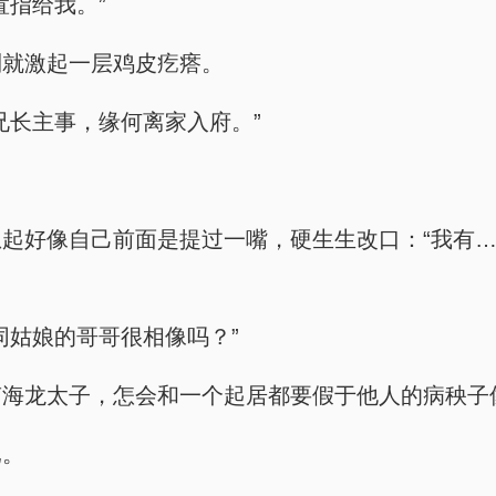
置指给我。”
到就激起一层鸡皮疙瘩。
兄长主事，缘何离家入府。”
起好像自己前面是提过一嘴，硬生生改口：“我有
同姑娘的哥哥很相像吗？”
南海龙太子，怎会和一个起居都要假于他人的病秧子
已。