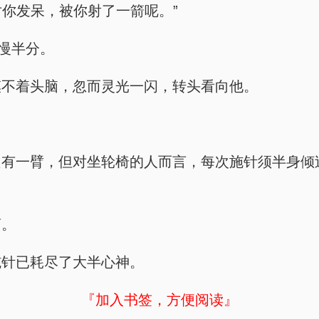
对你发呆，被你射了一箭呢。”
未慢半分。
摸不着头脑，忽而灵光一闪，转头看向他。
只有一臂，但对坐轮椅的人而言，每次施针须半身倾
离。
施针已耗尽了大半心神。
『加入书签，方便阅读』