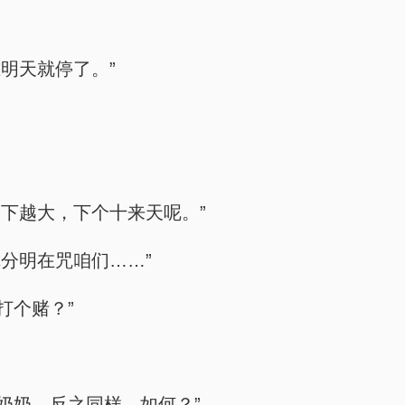
明天就停了。”
下越大，下个十来天呢。”
分明在咒咱们……”
打个赌？”
奶奶，反之同样，如何？”