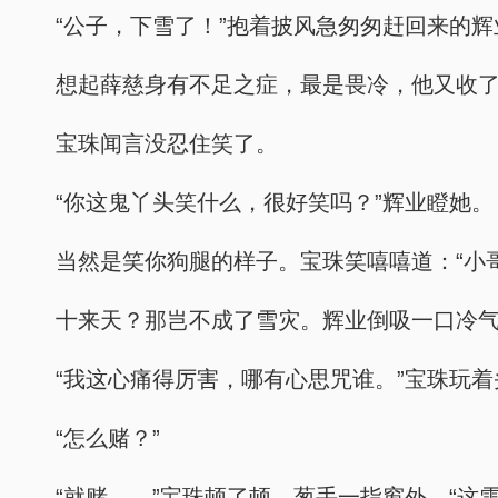
“公子，下雪了！”抱着披风急匆匆赶回来的辉
想起薛慈身有不足之症，最是畏冷，他又收了
宝珠闻言没忍住笑了。
“你这鬼丫头笑什么，很好笑吗？”辉业瞪她。
当然是笑你狗腿的样子。宝珠笑嘻嘻道：“小
十来天？那岂不成了雪灾。辉业倒吸一口冷气
“我这心痛得厉害，哪有心思咒谁。”宝珠玩着
“怎么赌？”
“就赌……”宝珠顿了顿，葱手一指窗外，“