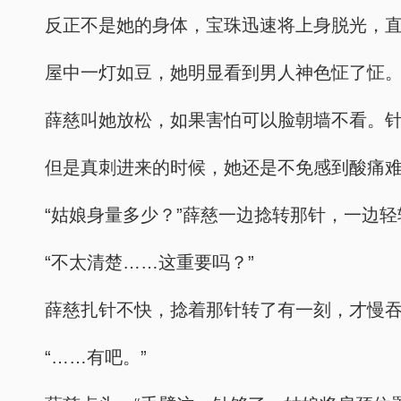
反正不是她的身体，宝珠迅速将上身脱光，直
屋中一灯如豆，她明显看到男人神色怔了怔
薛慈叫她放松，如果害怕可以脸朝墙不看。
但是真刺进来的时候，她还是不免感到酸痛
“姑娘身量多少？”薛慈一边捻转那针，一边轻
“不太清楚……这重要吗？”
薛慈扎针不快，捻着那针转了有一刻，才慢吞
“……有吧。”