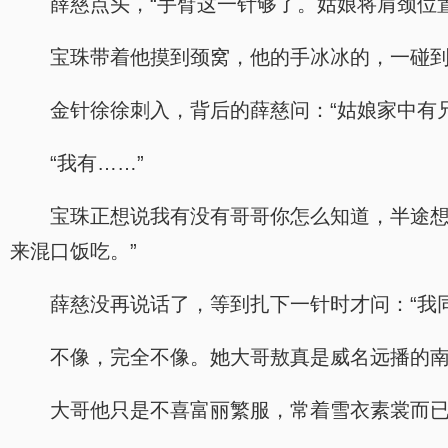
薛慈点头，“手臂这一针够了。姑娘将肩颈位
宝珠带着他摸到颈窝，他的手冰冰的，一碰
金针徐徐刺入，背后的薛慈问：“姑娘家中有
“我有……”
宝珠正想说我有没有哥哥你怎么知道，半途想
来混口饭吃。”
薛慈没再说话了，等到扎下一针时才问：“我
不像，完全不像。她大哥敖真是威名远播的
大哥他只是不喜富丽繁服，常着雪衣素裳而