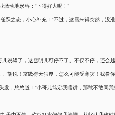
业激动地形容：“下得好大呢！”
雀跃之态，小心补充：“不过，这雪来得突然，没准
哥儿说错了，这雪明儿可停不了。不仅不停，还会越
，“胡说！京畿得天独厚，怎么可能受寒灾！我看你
头发，悠悠道：“小哥儿笃定我瞎讲，那敢不敢同我
这雪九天内不停，你就打水伺候我洗脚，从此认我作姑