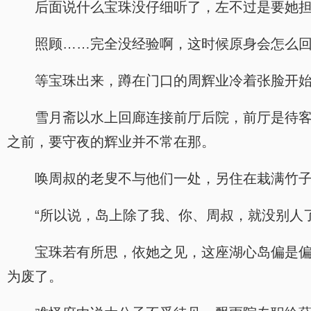
后面说什么宝珠没仔细听了，左不过是要她
照顾……完全没经验啊，这时候原身会怎么回
等宝珠出来，蹲在门口的周辉业冷着张脸开
雪月斋以水上回廊连接前厅后院，前厅是待
之前，要守夜的辉业并不常在那。
唤周叔的老叟不与他们一处，另住在栽满竹
“所以说，岛上除了我、你、周叔，就没别人
宝珠若有所思，依她之见，这座湖心岛偏是
为废了。