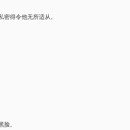
私密得令他无所适从。
黑脸。