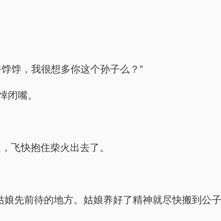
香饽饽，我很想多你这个孙子么？”
悻悻闭嘴。
眼，飞快抱住柴火出去了。
姑娘先前待的地方。姑娘养好了精神就尽快搬到公子