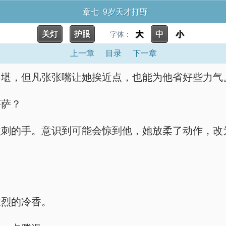
章七 9岁天才打野
关灯
护眼
大
中
小
字体：
上一章
目录
下一章
不堪，但凡张张嘴让她挨近点，也能为他省好些力气
菩萨？
欲刺的手。意识到可能会惊到他，她放柔了动作，改
浓烈的冷香。