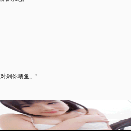
对剁你喂鱼。”