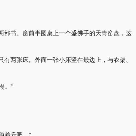
两部书。窗前半圆桌上一个盛佛手的天青窑盘，这
只有两张床。外面一张小床竖在最边上，与衣架、
榻。”
偷着乐吧。”