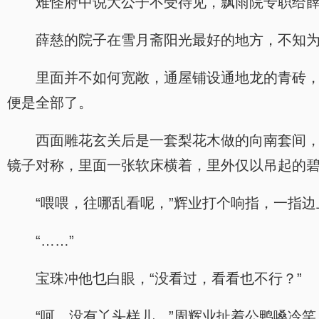
难怪府中说大公子不受待见，飘雨院专职给
薛慈的院子在雪月斋阳光最好的地方，不知
里面并不如何宽敞，通屋铺设通地龙的青砖
便是全部了。
西面雕花玄关后是一套梨花木做的向南套间
镜子对称，里面一张软床横着，里外仅以吊起的
“喂喂，往哪乱看呢，”辉业打个响指，一指边
“……”
宝珠冲他乜白眼，“没看过，看看也不行？”
“呵，没有丫头样儿。”周辉业扯着公鸭嗓冷