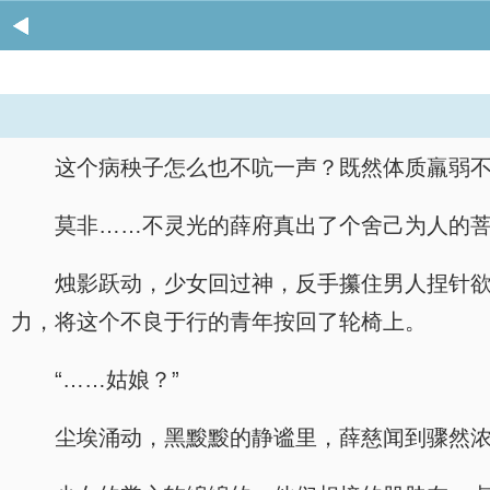
这个病秧子怎么也不吭一声？既然体质羸弱
莫非……不灵光的薛府真出了个舍己为人的
烛影跃动，少女回过神，反手攥住男人捏针
力，将这个不良于行的青年按回了轮椅上。
“……姑娘？”
尘埃涌动，黑黢黢的静谧里，薛慈闻到骤然