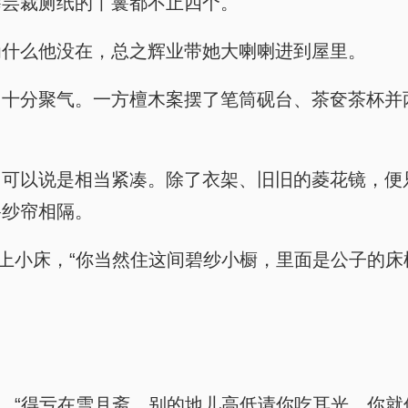
薛芸裁厕纸的丫鬟都不止四个。
为什么他没在，总之辉业带她大喇喇进到屋里。
，十分聚气。一方檀木案摆了笔筒砚台、茶奁茶杯并
，可以说是相当紧凑。除了衣架、旧旧的菱花镜，便
碧纱帘相隔。
上小床，“你当然住这间碧纱小橱，里面是公子的床
笑，“得亏在雪月斋，别的地儿高低请你吃耳光，你就