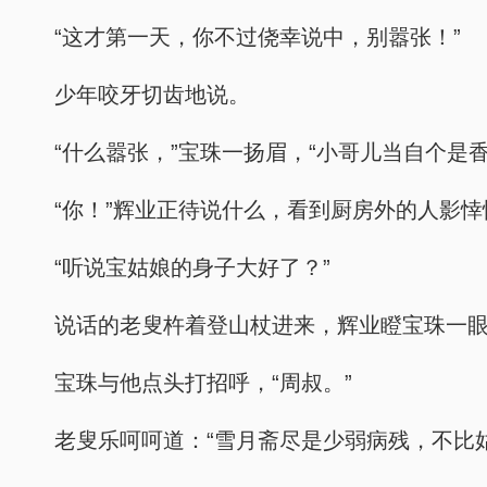
“这才第一天，你不过侥幸说中，别嚣张！”
少年咬牙切齿地说。
“什么嚣张，”宝珠一扬眉，“小哥儿当自个是
“你！”辉业正待说什么，看到厨房外的人影
“听说宝姑娘的身子大好了？”
说话的老叟杵着登山杖进来，辉业瞪宝珠一
宝珠与他点头打招呼，“周叔。”
老叟乐呵呵道：“雪月斋尽是少弱病残，不比