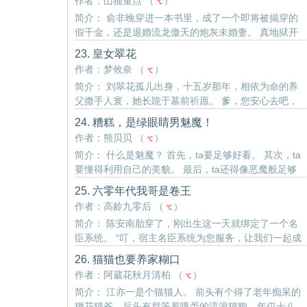
作者：山猫重点 （
）
℃
岁这年，她却..
简介： 俞非晚穿进一本书里，成了一个即将被揭穿的
假千金，还是退婚流龙傲天的炮灰未婚妻。 真地狱开
局。 本想苟一苟，嫁给龙傲天也不错。 但穿书的时机
23. 皇女翠花
好像不太对，此时此刻她正在退婚的路上。 没关系她
作者：梦攸奈 （
）
℃
一定可以..
简介： 刘翠花孤儿出身，十五岁那年，相依为命的养
父撒手人寰，她长跪于墓前祈愿。 爹，您安心去吧，
女儿一定守好咱家的豆腐摊，赚够了钱就给您招个入
24. 糟糕，是绿眼睛男魅魔！
赘女婿。 或许誓言上达天听，加之父荫福泽深厚。 翌
作者：熊贝贝 （
）
℃
年初春，她进山..
简介： 什么是魅魔？ 首先，ta要足够好看。 其次，ta
要懂得利用自己的美貌。 最后，ta还得像恶魔般足够
贪婪。 琨因（Quinn Emerson）来自怀俄明州一个鸟
25. 六零年代我哥是卷王
不拉屎的小镇，他浅薄、桀骜，像野狗一样凶悍，却
作者：高龄九零后 （
）
℃
实在漂亮。..
简介： 陈安南胎穿了，刚出生这一天就绑定了一个名
臣系统。 “叮，宿主名臣系统为您服务，让我们一起成
为这个时代一人之下万人之上的朝堂第一人，当朝宰
26. 猫猫也要养家糊口
相，名垂千古！” 就很离谱，首先她是个只会吐泡泡的
作者：阿葳花秋月清柏 （
）
℃
小婴儿，其次性..
简介： 江亦一是个猫猫人。 前头有个得了老年痴呆的
狸花猫爷，后头有群等着嘎蛋的流浪猫狗，年仅十八