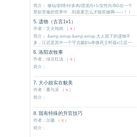
的叫一声吗？”“诶…！？”
简介： 修仙/剧情/H/多肉/团宠/5+1/女性向/BG在一个
禁欲苦修的世界中…到底要怎么才能双修啊——！！
5. 遗物（古言1v1）
作者：文火炖肉 （
）
℃
简介： &amp;emsp;&amp;emsp;大人留下的遗物不
多，江迟是其中一个守贞孀妇x卑微死士时蕴x江迟一
场杀戮，江府满门覆灭。家主死前却将逃生之路留给
6. 洛阳农牧事
自己的死士，唯一的要求便是定要护着夫人平安。这
作者：绿豆红汤 （
）
℃
天之后，时蕴成了守寡的孀妇，江迟便是那个护下他
简介：
的死士。表面是跪在脚边，低声唤着“夫人”的卑贱死
士，暗地里却夜夜梦中缠上她的腰，吻咬她的唇，占
有她的每一寸。江迟狠辣残忍，却唯独在夫人面前摇
7. 大小姐实在貌美
作者：桑与吴 （
）
℃
简介：
8. 我有特殊的升官技巧
作者：尔徽 （
）
℃
简介：