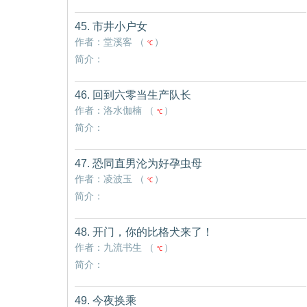
45. 市井小户女
作者：堂溪客 （
）
℃
简介：
46. 回到六零当生产队长
作者：洛水伽楠 （
）
℃
简介：
47. 恐同直男沦为好孕虫母
作者：凌波玉 （
）
℃
简介：
48. 开门，你的比格犬来了！
作者：九流书生 （
）
℃
简介：
49. 今夜换乘