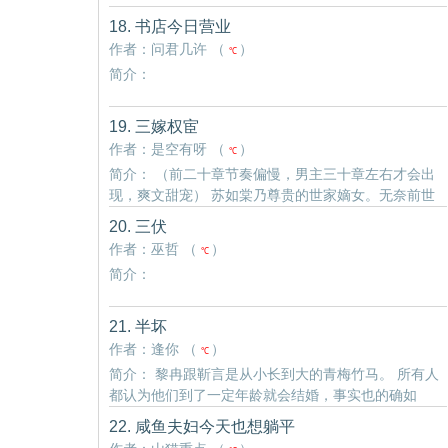
18. 书店今日营业
作者：问君几许 （
）
℃
简介：
19. 三嫁权宦
作者：是空有呀 （
）
℃
简介： （前二十章节奏偏慢，男主三十章左右才会出
现，爽文甜宠） 苏如棠乃尊贵的世家嫡女。无奈前世
认人不清，为周承儒悉心养大外室子，助他平步青
20. 三伏
云。 小人一朝得志，苏如棠这踏脚石被弃如敝履、苏
作者：巫哲 （
）
℃
家满门..
简介：
21. 半坏
作者：逢你 （
）
℃
简介： 黎冉跟靳言是从小长到大的青梅竹马。 所有人
都认为他们到了一定年龄就会结婚，事实也的确如
此。 婚后第二年，他们就有了一个女儿。 在外人眼
22. 咸鱼夫妇今天也想躺平
里，他们是模范夫妻模范父母模范子女。 可在黎冉38