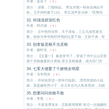
作者：金呆了 （
）
℃
待、忠..
简介： 深夜，门锁响起。 男女对视一秒各自掏出手
机，几乎同时拨下110。 李正清声音冷静：“民警同
志，这里有人私闯民宅。” 他目光从她身上扫过，停了
32. 何须浅碧深红色
一瞬，“衣冠不整，疑似非法入住有一阵子了。” 梁心
作者：明月倾 （
）
℃
退后半步，..
简介： 京中秋狩在即，天子亲临，三公九侯世家无
数，纷纷为争夺秋狩伴驾的位置下场，王孙子弟，世
家小姐，各有各的争夺，山雨欲来风满楼。 江南柳，
33. 别拿饭灵根不当灵根
恨悠悠，柳晋骧三十岁做到封疆大吏，代天子巡抚江
作者：挠时光 （
）
℃
南，一遭蒙冤身死，..
简介： 【文案一】 秦羡穿书了，穿成了书中云山宗里
那个灵根被废的大师姐 原主灵根被废，成为宗门弃
子，最后寻了一处偏僻的地方了结了性命 秦羡：好死
34. 七零大佬娶了个娇艳女明星
不如赖活着 就算没了灵根，也..
作者：当年明央 （
）
℃
简介： 许轻轻穿进一部年代短剧。 漂亮怯懦的小姑
娘，原是嫁给穷小子，在几年后与人私奔死掉，为姐
姐的高嫁做凄惨对照。 谁知一睁眼，剧本乱了套。 她
35. 想要问问你敢不敢
在本该是她姐夫的男人床上醒来，姐姐亲自带人来堵..
作者：李尾 （
）
℃
简介： 不探龙潭深水，怎取夜明珠辉 有过一次婚姻经