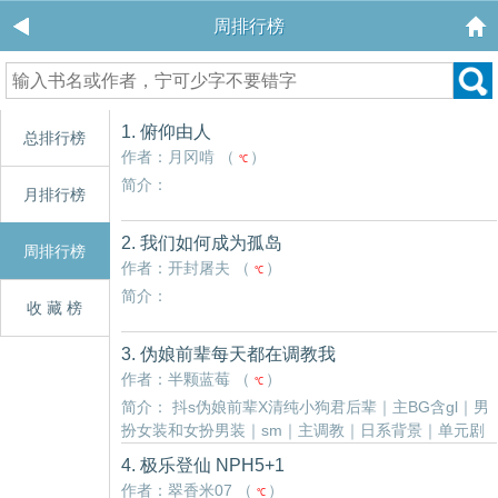
周排行榜
1. 俯仰由人
总排行榜
作者：月冈啃 （
）
℃
简介：
月排行榜
2. 我们如何成为孤岛
周排行榜
作者：开封屠夫 （
）
℃
简介：
收 藏 榜
3. 伪娘前辈每天都在调教我
作者：半颗蓝莓 （
）
℃
简介： 抖s伪娘前辈X清纯小狗君后辈｜主BG含gl｜男
扮女装和女扮男装｜sm｜主调教｜日系背景｜单元剧
剧情故事发生在午睡猫咖啡馆，超人气的女仆装小姐
4. 极乐登仙 NPH5+1
每天都在调教可爱的执事君后辈。“呐…千原君可以汪
作者：翠香米07 （
）
℃