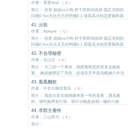
作者：零度Void （
）
℃
的民..
简介： 伪骨 姐姐vs小狗 村干部和动画师 隐忍克制的
闷骚0.9vs无法无天的明骚0.1 假装高冷的恋爱脑和真
的很爱的废材 三年前林雨潇意气用事，一走了之。 再
41. 云轨
次相遇，是在朔风凛冽的藏南高原。 她误住进了她开
作者：Aplepie （
）
℃
的民..
简介： 伪骨 姐姐vs小狗 村干部和动画师 隐忍克制的
闷骚0.9vs无法无天的明骚0.1 假装高冷的恋爱脑和真
的很爱的废材 三年前林雨潇意气用事，一走了之。 再
42. 不合理秘密
次相遇，是在朔风凛冽的藏南高原。 她误住进了她开
作者：北山沙 （
）
℃
的民..
简介： 大三的一个暑假，我跟着暗恋的室友去她老
家。 她说她绑定了系统，必须在开学前攻略她六年没
联系过半句的竹马。
43. 凰凰阙歌
作者：牛衣古柳卖黄瓜 （
）
℃
简介： 我是在皇后娘娘嫁来第一年的某夜，遇见她
的。彼时她男装打扮，我不识她是如我一辙的小娘
子。 不仅如此，还是当今的皇后娘娘。 身为前朝妃
44. 求郡主垂怜
子，盼了许多年，终于有了出宫的机会。 始知宫闱偌
作者：三山而川 （
）
℃
大，因为有她……我也不..
简介：