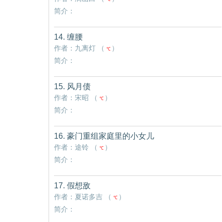
不做攻略任务就得死..
简介：
14. 缠腰
作者：九离灯 （
）
℃
简介：
15. 风月债
作者：宋昭 （
）
℃
简介：
16. 豪门重组家庭里的小女儿
作者：途铃 （
）
℃
简介：
17. 假想敌
作者：夏诺多吉 （
）
℃
简介：