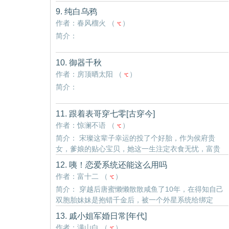
9. 纯白乌鸦
作者：春风榴火 （
）
℃
简介：
10. 御器千秋
作者：房顶晒太阳 （
）
℃
简介：
11. 跟着表哥穿七零[古穿今]
作者：惊澜不语 （
）
℃
简介： 宋璨这辈子幸运的投了个好胎，作为侯府贵
女，爹娘的贴心宝贝，她这一生注定衣食无忧，富贵
无双。 可没想到的是，好日子过了才十六年，她就一
12. 咦！恋爱系统还能这么用吗
命呜呼了。 这上哪儿说理去！ 好在峰回路转，她没死
作者：富十二 （
）
℃
成。 但..
简介： 穿越后唐蜜懒懒散散咸鱼了10年，在得知自己
双胞胎妹妹是抱错千金后，被一个外星系统给绑定
了！此时她才知道自己穿成了一本霸总文中活不过第
13. 戚小姐军婚日常[年代]
一章的炮灰…… 系统：您当前的生命余额仅剩七天，
作者：满山白 （
）
℃