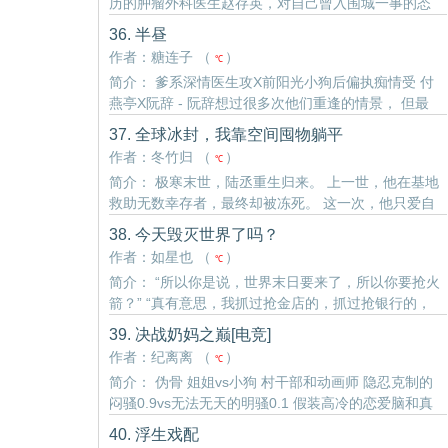
历的肿瘤外科医生赵存英，对自己曾入围城一事的态
度相当正面，结都结了，离也离了，既体验了一把失
36. 半昼
败的婚姻生活，又收获了一个气人的女儿。 很好。 ..
作者：糖连子 （
）
℃
简介： 爹系深情医生攻X前阳光小狗后偏执痴情受 付
燕亭X阮辞 - 阮辞想过很多次他们重逢的情景， 但最
不该是现在。 如果说從前的阮辞尚且算是一颗阳光又
37. 全球冰封，我靠空间囤物躺平
青涩的果实， 那长到25岁的阮辞早就生病坏掉了，烂
作者：冬竹归 （
）
℃
透..
简介： 极寒末世，陆丞重生归来。 上一世，他在基地
救助无数幸存者，最终却被冻死。 这一次，他只爱自
己。 他要打造属于自己的安全屋，和裴聿一起迎接新
38. 今天毁灭世界了吗？
世界到来。
作者：如星也 （
）
℃
简介： “所以你是说，世界末日要来了，所以你要抢火
箭？” “真有意思，我抓过抢金店的，抓过抢银行的，
连抢火车的我都抓过，就是没抓过抢火箭的。” “你怎
39. 决战奶妈之巅[电竞]
么想的？就算你真把火箭抢下来了，你会开吗？” 坐在
作者：纪离离 （
）
℃
男人对面的林..
简介： 伪骨 姐姐vs小狗 村干部和动画师 隐忍克制的
闷骚0.9vs无法无天的明骚0.1 假装高冷的恋爱脑和真
的很爱的废材 三年前林雨潇意气用事，一走了之。 再
40. 浮生戏配
次相遇，是在朔风凛冽的藏南高原。 她误住进了她开