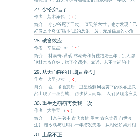
的江亦一穷得吃不上饭更别提上学。 好在赶上了点网
27. 少爷穿错了
络红利，凭着自己天赋异禀给铲屎官们网络问诊。 开
作者：荒木泽代 （
）
℃
诊首日无..
简介： 小少爷死了五次。 直到第六世，他才发现自己
好像是个奇怪“话本”里的反派一员，无足轻重的小角
色。 即便出生权贵之家，后天无论怎么努力都还是会
28. 破窗效应
死。 而有一个人恰恰相反，无论他怎么选择，总有人
作者：幸运星star （
）
℃
自愿帮着..
简介： 林泰奇x黄砚 林泰奇和黄砚结婚三年，别人都
说林泰奇命好，找了个话少、靠谱、从不查岗的伴
侣。 只有林泰奇自己知道，黄砚不在乎他。 林泰奇终
29. 从天而降的县城[古穿今]
于忍不住问了那个他害怕答案的问题：“你到底爱不爱
作者：火星少女 （
）
℃
我？” ..
简介： 在一场地震后，卫星检测到被夷平的峡谷里忽
然出现了一座县城。 仿佛从天而降。 人们发现这座县
城有着古代的城墙和屋舍，而在城中甚至还生活着不
30. 重生之窈窈再爱我一次
少穿戴古装的士兵、民众。场面满目疮痍，惨不忍
作者：大牛宝 （
）
℃
睹。 ..
简介： 【宫斗宅斗 古代言情 重生 古色古香 前世今
生】 谢令窈与江时祁十年结发夫妻，从相敬如宾到相
看两厌只用了三年，剩下七年只剩下无尽的冷漠与无
31. 上梁不正
视。 在经历了丈夫的背叛、儿子的疏离、婆母的苛